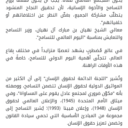
يكون المجتمع العالمي فعّالًا؛ يجب أن يكون مفعّمًا بروح
التسامح والأخوة الإنسانية، لأن تحقيق النجاح المنشود
يتطلّب مشاركة الجميع، بغضّ النظر عن اختلافاتهم أو
خلفياتهم".
معالي الشيخ نهيان بن مبارك آل نهيان، وزير التسامح
والتعايش بمناسبة "اليوم العالمي للتسامح".
في عالمٍ مُضطربٍ يشهد تعصبًا متزايداً في مختلف بِقاع
العالم، تتجلّى أهمية اليوم الدولي للتسامح، خاصةً في
هذه الأوقات الراهنة.
وتُشير "اللجنة الدائمة لحقوق الإنسان" إلى أن الكثير من
المواثيق الدولية لحقوق الإنسان تتضمن التسامح، ووصفته
بأنه "مكوّن ضروري لمجتمع عادل يقوم على المساواة"، وفي
ميثاق الأمم المتحدة (1945)، والإعلان العالمي لحقوق
الإنسان (1948)، وإعلان فيينا (1993)؛ يُشير التسامح إلى
مجموعة من المبادئ الأساسية التي تحمي سيادة القانون
وتضمن تعزيز حقوق الإنسان.