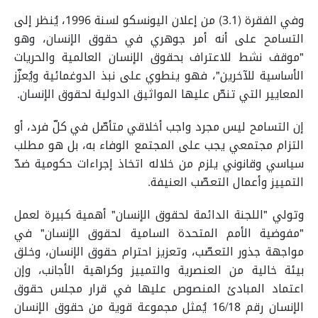
وفي الفقرة (3.1) من إعلان اليونسكو لسنة 1996، يُنظر إلى
التسامح على أنه أمر جوهري في حقوق الإنسان، وهو
"موقف نشط للاعتراف بحقوق الإنسان العالمية والحريات
الأساسية للآخرين"، فهو ينطوي على نبذ الدوغمائية ويُعزّز
المعايير التي تنصّ عليها المواثيق الدولية لحقوق الإنسان.
إن التسامح ليس مجرد واجب أخلاقي متأصّل في كلّ فرد، أو
التزام مجتمعي يجب على المجتمع الوفاء به، بل هو مطلب
سياسي وقانوني يلزم من خلاله اتخاذ إجراءات حكومية ضدّ
التمييز وأعمال التعصّب العنيفة.
وتولي "اللجنة الدائمة لحقوق الإنسان" أهمية كبيرة لعمل
"مفوضية الأمم المتحدة السامية لحقوق الإنسان" في
مواجهة جذور التعصّب، وتعزيز احترام حقوق الإنسان، وخلق
بيئة خالية من العنصرية والتمييز وكراهية الأجانب، وإن
اعتماد المبادئ المنصوص عليها في قرار مجلس حقوق
الإنسان رقم 16/18 يُمثل مجموعة قوية من حقوق الإنسان