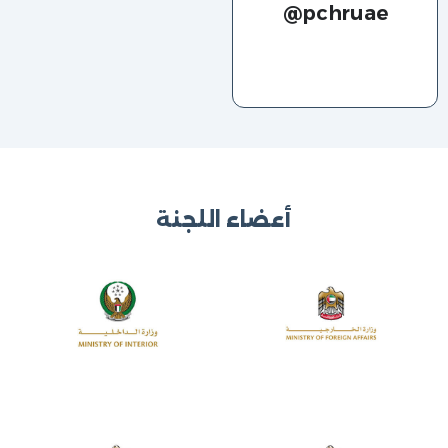
pchruae@
أعضاء اللجنة