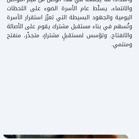
والانتماء، يسلّط عام الأسرة الضوء على اللحظات
اليومية والجهود البسيطة التي تعزّز استقرار الأسرة
وتُسهم في بناء مستقبل مشترك يقوم على الأصالة
والانفتاح. وتؤسس لمستقبلٍ مشتركٍ متجذّر، منفتح
ومنتمي.